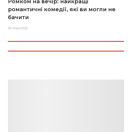
Ромком на вечір: найкращі
романтичні комедії, які ви могли не
бачити
02 Січня 2026