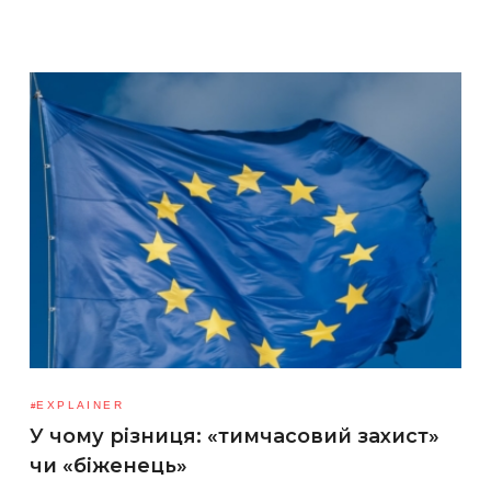
EXPLAINER
У чому різниця: «тимчасовий захист»
чи «біженець»