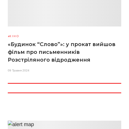
КІНО
«Будинок “Слово”»: у прокат вийшов
фільм про письменників
Розстріляного відродження
09 Травня 2024