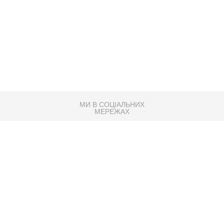
МИ В СОЦІАЛЬНИХ
МЕРЕЖАХ
83K
Розробка сайту
Партнер по SEO