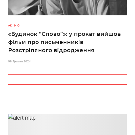
КІНО
«Будинок “Слово”»: у прокат вийшов
фільм про письменників
Розстріляного відродження
09 Травня 2024