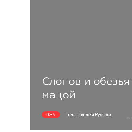
Слонов и обезья
мацой
Текст:
Евгений Руденко
ЇЖА
05 