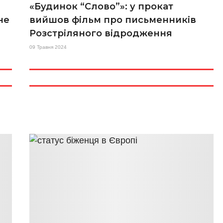
«Будинок “Слово”»: у прокат
не
вийшов фільм про письменників
Розстріляного відродження
09 Травня 2024