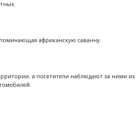
тных.
напоминающая африканскую саванну.
ерритории, а посетители наблюдают за ними из
томобилей.