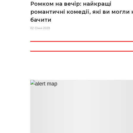
Ромком на вечір: найкращі
романтичні комедії, які ви могли 
бачити
02 Січня 2026