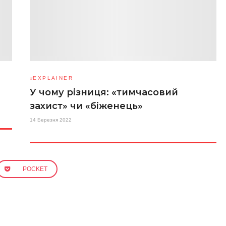
EXPLAINER
У чому різниця: «тимчасовий
захист» чи «біженець»
14 Березня 2022
POCKET