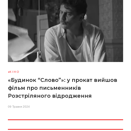
КІНО
«Будинок “Слово”»: у прокат вийшов
фільм про письменників
Розстріляного відродження
09 Травня 2024