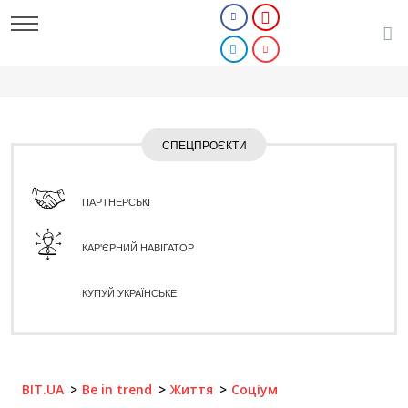
СПЕЦПРОЄКТИ
ПАРТНЕРСЬКІ
КАР'ЄРНИЙ НАВІГАТОР
КУПУЙ УКРАЇНСЬКЕ
BIT.UA
Be in trend
Життя
Соціум