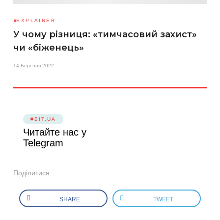
EXPLAINER
У чому різниця: «тимчасовий захист»
чи «біженець»
14 Березня 2022
#BIT.UA
Читайте нас у
Telegram
Поділитися:
SHARE
TWEET