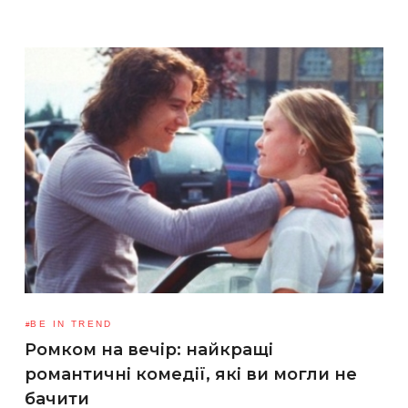
BE IN TREND
Ромком на вечір: найкращі
романтичні комедії, які ви могли не
бачити