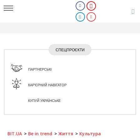
СПЕЦПРОЄКТИ
ПАРТНЕРСЬКІ
КАР'ЄРНИЙ НАВІГАТОР
КУПУЙ УКРАЇНСЬКЕ
BIT.UA
Be in trend
Життя
Культура