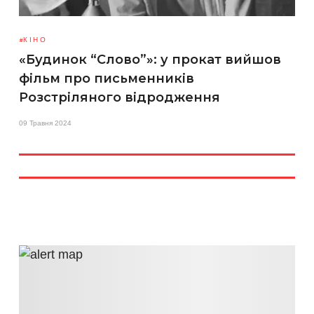
КІНО
«Будинок “Слово”»: у прокат вийшов
фільм про письменників
Розстріляного відродження
09 Травня 2024