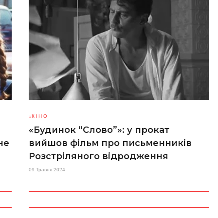
КІНО
«Будинок “Слово”»: у прокат
не
вийшов фільм про письменників
Розстріляного відродження
09 Травня 2024