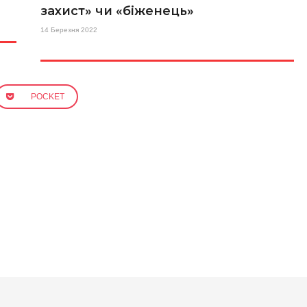
захист» чи «біженець»
14 Березня 2022
POCKET