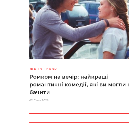
BE IN TREND
Ромком на вечір: найкращі
романтичні комедії, які ви могли 
бачити
02 Січня 2026