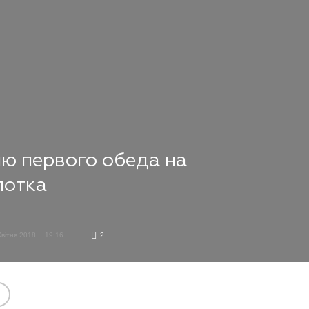
ню первого обеда на
лотка
Квітня 2018
19:16
2