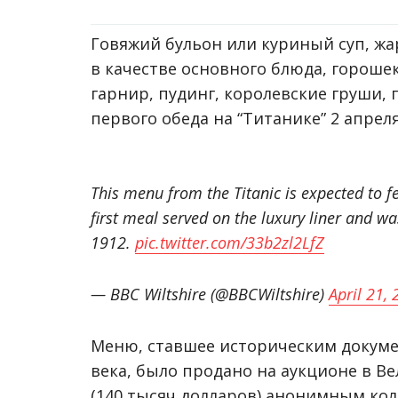
Говяжий бульон или куриный суп, жа
в качестве основного блюда, гороше
гарнир, пудинг, королевские груши,
первого обеда на “Титанике” 2 апреля
This menu from the Titanic is expected to fe
first meal served on the luxury liner and was 
1912.
pic.twitter.com/33b2zl2LfZ
— BBC Wiltshire (@BBCWiltshire)
April 21,
Меню, ставшее историческим докуме
века, было продано на аукционе в В
(140 тысяч долларов) анонимным ко