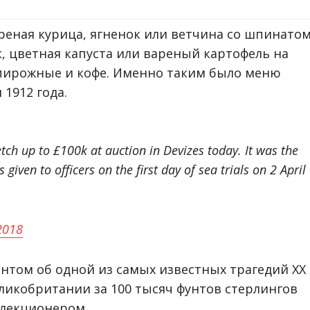
реная курица, ягненок или ветчина со шпинато
к, цветная капуста или вареный картофель на
 пирожные и кофе. Именно таким было меню
 1912 года.
tch up to £100k at auction in Devizes today. It was the
given to officers on the first day of sea trials on 2 April
 2018
нтом об одной из самых известных трагедий ХХ
еликобритании за 100 тысяч фунтов стерлингов
ллекционером.