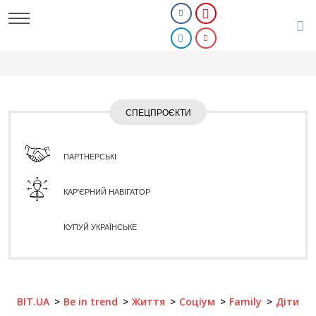
СПЕЦПРОЄКТИ
ПАРТНЕРСЬКІ
КАР'ЄРНИЙ НАВІГАТОР
КУПУЙ УКРАЇНСЬКЕ
BIT.UA
Be in trend
Життя
Соціум
Family
Діти