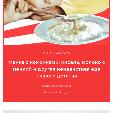
СВІТ НАВКОЛО
Манка с комочками, кисель, молоко с
пенкой и другая ненавистная еда
нашего детства
Текст: Ольга Артеменко
19 Липня 2018
2