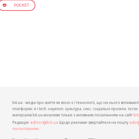
POCKET
bit.ua - медіа про життя як воно є і технології, що на нього впливают
платформі: я і tech. наукпоп. культура. секс. соціальні проєкти. тест
матеріалів bit.ua можливе тільки з активним посиланням на сайт
bi
Редакція:
Щодо реклами звертайтеся на пошту
editor@bit.ua
adv@
посиланням.