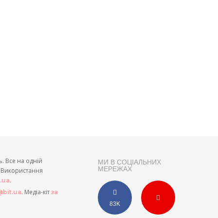
ь. Все на одній
МИ В СОЦІАЛЬНИХ
МЕРЕЖАХ
и. Використання
.
t.ua
. Медіа-кіт
bit.ua
за
83K