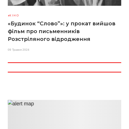
КІНО
«Будинок “Слово”»: у прокат вийшов
фільм про письменників
Розстріляного відродження
09 Травня 2024