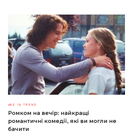
BE IN TREND
Ромком на вечір: найкращі
романтичні комедії, які ви могли не
бачити