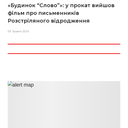
«Будинок “Слово”»: у прокат вийшов
фільм про письменників
Розстріляного відродження
09 Травня 2024