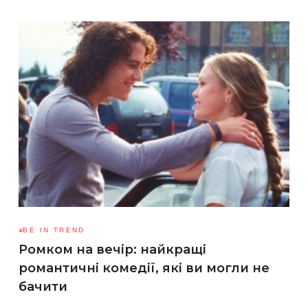
BE IN TREND
Ромком на вечір: найкращі
романтичні комедії, які ви могли не
бачити