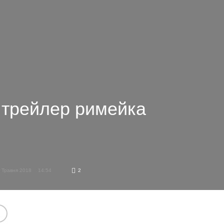
 трейлер римейка
 Травня 2018
14:54
2