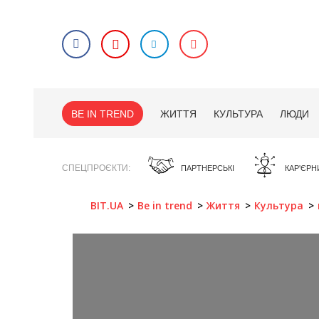
BE IN TREND
ЖИТТЯ
КУЛЬТУРА
ЛЮДИ
СПЕЦПРОЄКТИ
ПАРТНЕРСЬКІ
КАР'ЄРН
BIT.UA
Be in trend
Життя
Культура