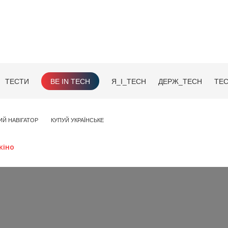
ТЕСТИ
BE IN TECH
Я_І_TECH
ДЕРЖ_TECH
TEC
ИЙ НАВІГАТОР
КУПУЙ УКРАЇНСЬКЕ
кіно