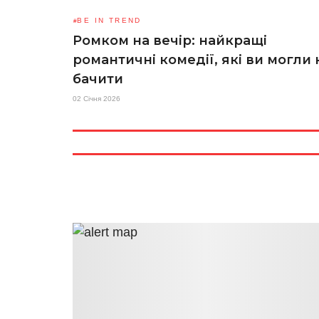
BE IN TREND
Ромком на вечір: найкращі
романтичні комедії, які ви могли 
бачити
02 Січня 2026