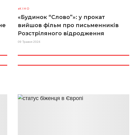
КІНО
«Будинок “Слово”»: у прокат
не
вийшов фільм про письменників
Розстріляного відродження
09 Травня 2024