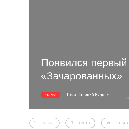
Появился первый
«Зачарованных»
Текст:
Евгений Руденко
КІНО
18
SHARE
TWEET
POCKET