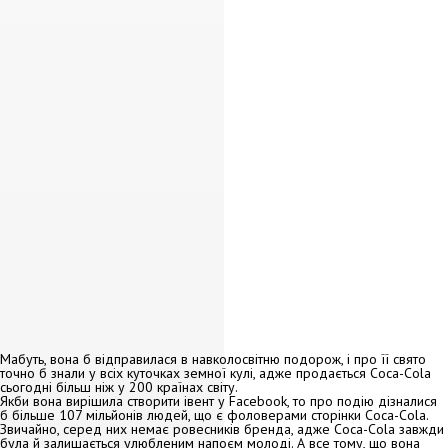
Мабуть, вона б відправилася в навколосвітню подорож, і про її свято
точно б знали у всіх куточках земної кулі, адже продається Сoca-Cola
сьогодні більш ніж у 200 країнах світу.
Якби вона вирішила створити івент у Facebook, то про подію дізналися
б більше 107 мільйонів людей, що є фоловерами сторінки Coca-Cola.
Звичайно, серед них немає ровесників бренда, адже Соса-Соla завжди
була й залишається улюбленим напоєм молоді. А все тому, що вона