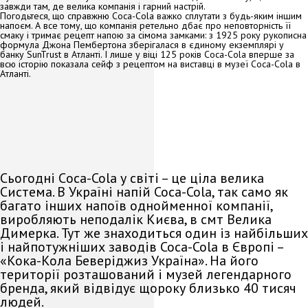
завжди там, де велика компанія і гарний настрій.
Погодьтеся, що справжню Соса-Соla важко сплутати з будь-яким іншим
напоєм. А все тому, що компанія ретельно дбає про неповторність її
смаку і тримає рецепт напою за сімома замками: з 1925 року рукописна
формула Джона Пембертона зберігалася в єдиному екземплярі у
банку SunTrust в Атланті. І лише у віці 125 років Соса-Соla вперше за
всю історію показала сейф з рецептом на виставці в музеї Соса-Соla в
Атланті.
Сьогодні Сoca-Cola у світі – це ціла велика
Система. В Україні напій Соса-Соla, так само як
багато інших напоїв однойменної компанії,
виробляють неподалік Києва, в смт Велика
Димерка. Тут же знаходиться один із найбільших
і найпотужніших заводів Соса-Соla в Європі –
«Кока-Кола Беверіджиз Україна». На його
території розташований і музей легендарного
бренда, який відвідує щороку близько 40 тисяч
людей.