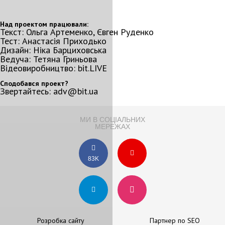
Над проектом працювали:
Текст: Ольга Артеменко, Євген Руденко
Тест: Анастасія Приходько
Дизайн: Ніка Барциховська
Ведуча: Тетяна Гриньова
Відеовиробництво: bit.LIVE
Сподобався проект?
Звертайтесь: adv@bit.ua
МИ В СОЦІАЛЬНИХ
МЕРЕЖАХ
83K
Розробка сайту
Партнер по SEO