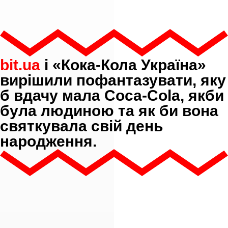
bit.ua
і «Кока-Кола Україна»
вирішили пофантазувати, яку
б вдачу мала Соса-Соla, якби
була людиною та як би вона
святкувала свій день
народження.