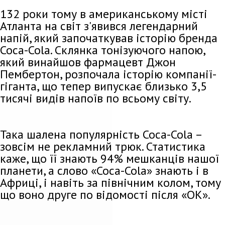
132 роки тому в американському місті
Атланта на світ з'явився легендарний
напій, який започаткував історію бренда
Соса-Соla. Склянка тонізуючого напою,
який винайшов фармацевт Джон
Пембертон, розпочала історію компанії-
гіганта, що тепер випускає близько 3,5
тисячі видів напоїв по всьому світу.
Така шалена популярність Соса-Соla –
зовсім не рекламний трюк. Статистика
каже, що її знають 94% мешканців нашої
планети, а слово «Соса-Соla» знають і в
Африці, і навіть за північним колом, тому
що воно друге по відомості після «ОК».