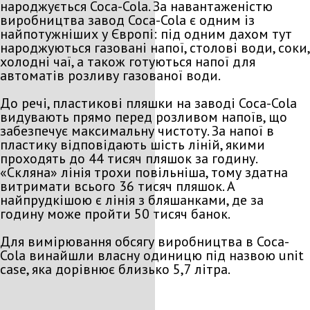
народжується Соса-Соla. За навантаженістю
виробництва завод Соса-Соla є одним із
найпотужніших у Європі: під одним дахом тут
народжуються газовані напої, столові води, соки,
холодні чаї, а також готуються напої для
автоматів розливу газованої води.
До речі, пластикові пляшки на заводі Соса-Соla
видувають прямо перед розливом напоїв, що
забезпечує максимальну чистоту. За напої в
пластику відповідають шість ліній, якими
проходять до 44 тисяч пляшок за годину.
«Скляна» лінія трохи повільніша, тому здатна
витримати всього 36 тисяч пляшок. А
найпрудкішою є лінія з бляшанками, де за
годину може пройти 50 тисяч банок.
Для вимірювання обсягу виробництва в Coca-
Cola винайшли власну одиницю під назвою unit
case, яка дорівнює близько 5,7 літра.