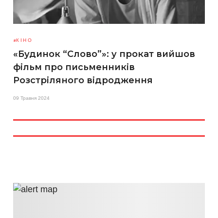
КІНО
«Будинок “Слово”»: у прокат вийшов
фільм про письменників
Розстріляного відродження
09 Травня 2024