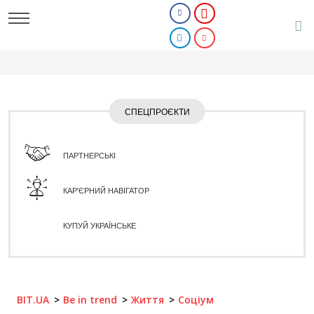
СПЕЦПРОЄКТИ
ПАРТНЕРСЬКІ
КАР'ЄРНИЙ НАВІГАТОР
КУПУЙ УКРАЇНСЬКЕ
BIT.UA
Be in trend
Життя
Соціум