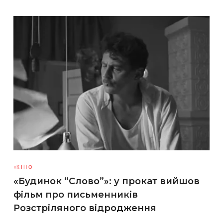
КІНО
«Будинок “Слово”»: у прокат вийшов
фільм про письменників
Розстріляного відродження