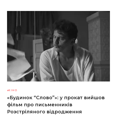
КІНО
«Будинок “Слово”»: у прокат вийшов
фільм про письменників
Розстріляного відродження