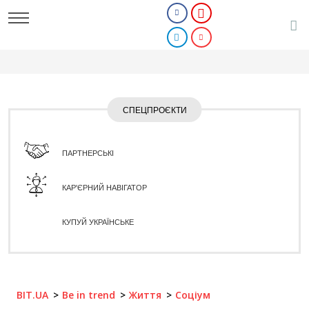
СПЕЦПРОЄКТИ
ПАРТНЕРСЬКІ
КАР'ЄРНИЙ НАВІГАТОР
КУПУЙ УКРАЇНСЬКЕ
BIT.UA
Be in trend
Життя
Соціум