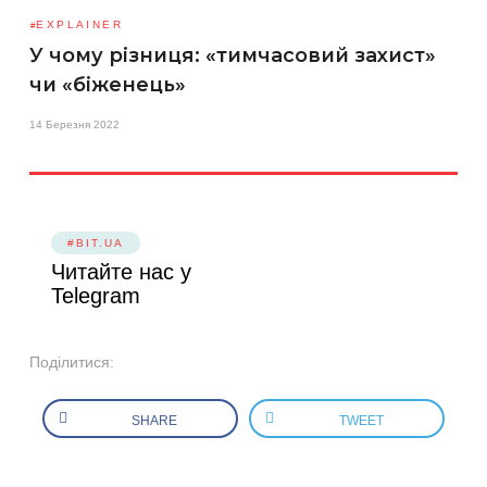
EXPLAINER
У чому різниця: «тимчасовий захист»
чи «біженець»
14 Березня 2022
#BIT.UA
Читайте нас у
Telegram
Поділитися:
SHARE
TWEET