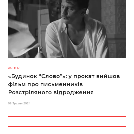
КІНО
«Будинок “Слово”»: у прокат вийшов
фільм про письменників
Розстріляного відродження
09 Травня 2024