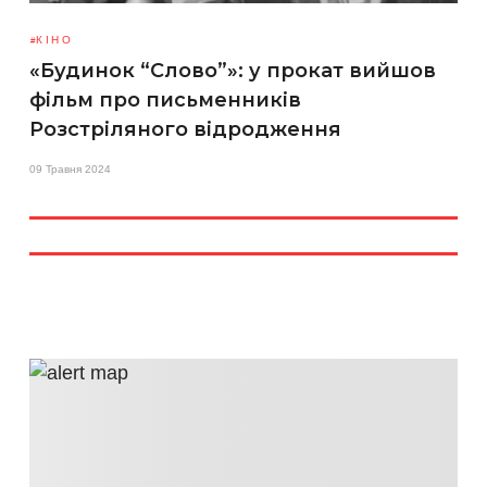
КІНО
«Будинок “Слово”»: у прокат вийшов
фільм про письменників
Розстріляного відродження
09 Травня 2024