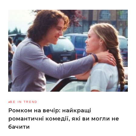
BE IN TREND
Ромком на вечір: найкращі
романтичні комедії, які ви могли не
бачити