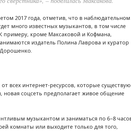
го сверстника»,
–
поделилась Максакова.
етом 2017 года, отметив, что в наблюдательном
удет много известных музыкантов, в том числе
К примеру, кроме Максаковой и Кофмана,
занимаются издатель Полина Лаврова и куратор
 Дорошенко.
е от всех интернет-ресурсов, которые существую
м, новая соцсеть предполагает живое общение
антливым музыкантом и заниматься по 6
–
8 часо
воей комнаты или выходите только для того,