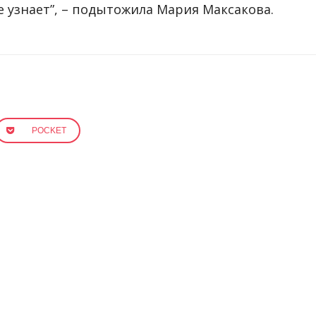
е узнает”, – подытожила Мария Максакова.
POCKET