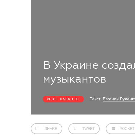
В Украине созда
музыкантов
Текст:
Евгений Руденк
СВІТ НАВКОЛО
SHARE
TWEET
POCKET