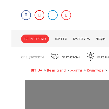
BE IN TREND
ЖИТТЯ
КУЛЬТУРА
ЛЮДИ
СПЕЦПРОЄКТИ
ПАРТНЕРСЬКІ
КАР'ЄРН
BIT.UA
Be in trend
Життя
Культура