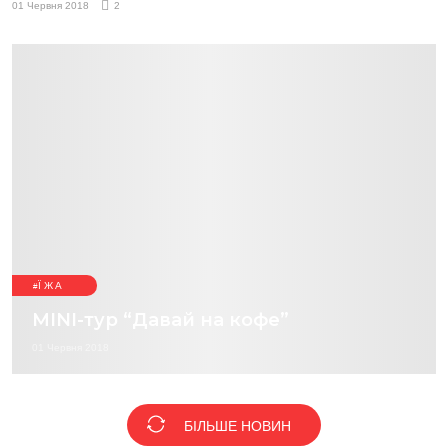
01 Червня 2018
2
ЇЖА
MINI-тур “Давай на кофе”
01 Червня 2018
БІЛЬШЕ НОВИН