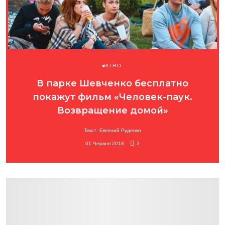
КІНО
В парке Шевченко бесплатно
покажут фильм «Человек-паук.
Возвращение домой»
Текст: Евгений Руденко
01 Червня 2018
3