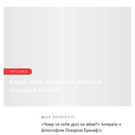
МУЗИКА
Kanye West выпустил восьмой
сольный альбом
01 Червня 2018
2
БЕЗ КАТЕГОРІЇ
«Чому ти себе досі не вбив?» Інтерв’ю з
філософом Оскаром Бреніф’є