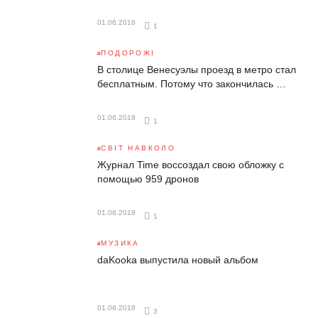
01.06.2018
1
ПОДОРОЖІ
В столице Венесуэлы проезд в метро стал
бесплатным. Потому что закончилась …
01.06.2018
1
СВІТ НАВКОЛО
Журнал Time воссоздал свою обложку с
помощью 959 дронов
01.06.2018
1
МУЗИКА
daKooka выпустила новый альбом
01.06.2018
3