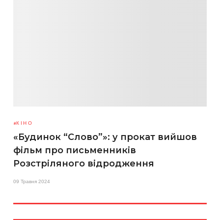
КІНО
«Будинок “Слово”»: у прокат вийшов
фільм про письменників
Розстріляного відродження
09 Травня 2024