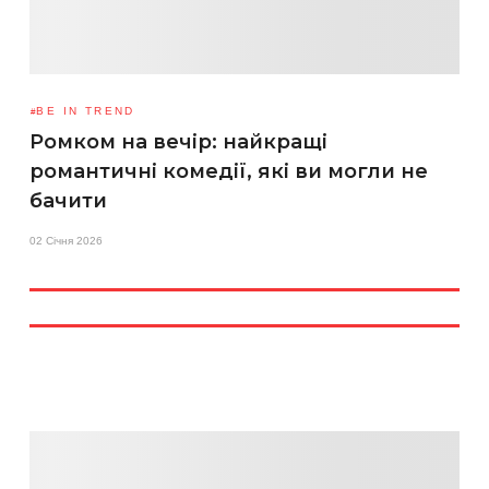
BE IN TREND
Ромком на вечір: найкращі
романтичні комедії, які ви могли не
бачити
02 Січня 2026