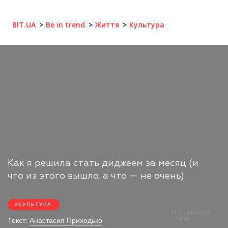
BIT.UA
Be in trend
Життя
Культура
Как я решила стать диджеем за месяц (и
что из этого вышло, а что — не очень)
КУЛЬТУРА
21 Серпня 2018
14:40
Текст:
Анастасия Приходько