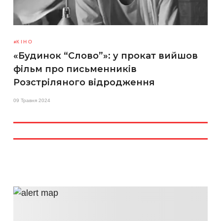
КІНО
«Будинок “Слово”»: у прокат вийшов
фільм про письменників
Розстріляного відродження
09 Травня 2024