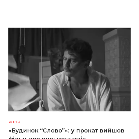
КІНО
«Будинок “Слово”»: у прокат вийшов