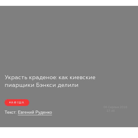
Украсть краденое: как киевские
пиарщики Бэнкси делили
АФІША
06 Серпня 2018
17:46
Текст:
Евгений Руденко