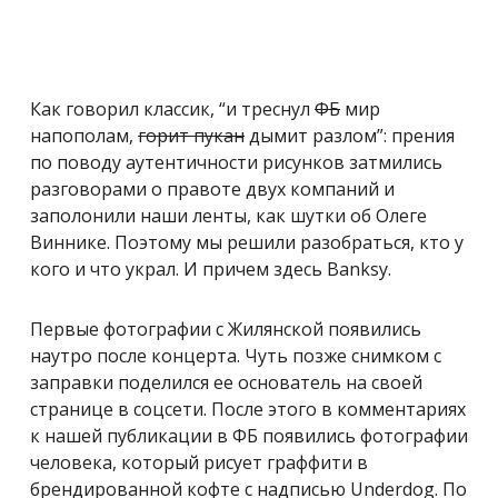
Как говорил классик, “и треснул
ФБ
мир
напополам,
горит пукан
дымит разлом”: прения
по поводу аутентичности рисунков затмились
разговорами о правоте двух компаний и
заполонили наши ленты, как шутки об Олеге
Виннике. Поэтому мы решили разобраться, кто у
кого и что украл. И причем здесь Banksy.
Первые фотографии с Жилянской появились
наутро после концерта. Чуть позже снимком с
заправки поделился ее основатель на своей
странице в соцсети. После этого в комментариях
к нашей публикации в ФБ появились фотографии
человека, который рисует граффити в
брендированной кофте с надписью Underdog. По