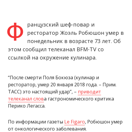
ранцузский шеф-повар и
Ф
ресторатор Жоэль Робюшон умер в
понедельник в возрасте 73 лет. Об
этом сообщил телеканал BFM-TV со
ссылкой на окружение кулинара.
“После смерти Поля Бокюза (кулинар и
ресторатор, умер 20 января 2018 года. – Прим.
ТАСС) это настоящий удар”, –
приводит
телеканал слов
а гастрономического критика
Перико Легасса.
По информации газеты
Le Figaro
, Робюшон умер
от онкологического заболевания.