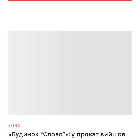
КІНО
«Будинок “Слово”»: у прокат вийшов