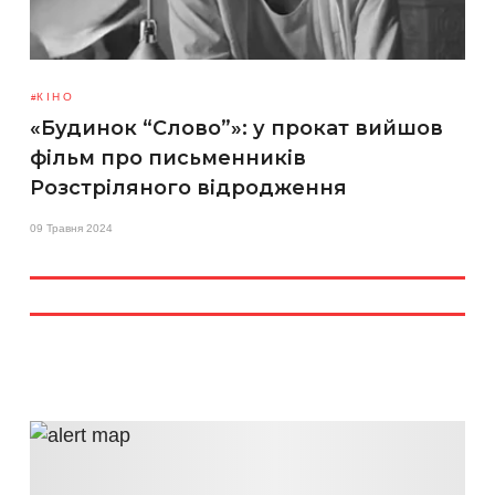
КІНО
«Будинок “Слово”»: у прокат вийшов
фільм про письменників
Розстріляного відродження
09 Травня 2024