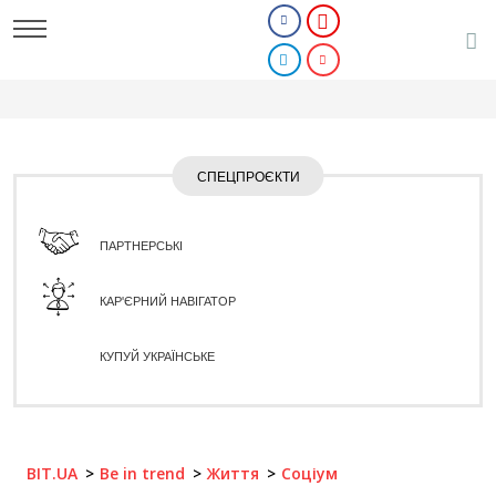
СПЕЦПРОЄКТИ
ПАРТНЕРСЬКІ
КАР'ЄРНИЙ НАВІГАТОР
КУПУЙ УКРАЇНСЬКЕ
BIT.UA
Be in trend
Життя
Соціум