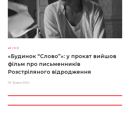
КІНО
«Будинок “Слово”»: у прокат вийшов
фільм про письменників
Розстріляного відродження
09 Травня 2024