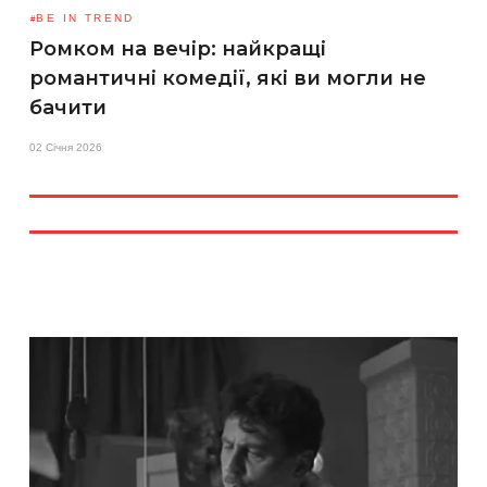
BE IN TREND
Ромком на вечір: найкращі
романтичні комедії, які ви могли не
бачити
02 Січня 2026