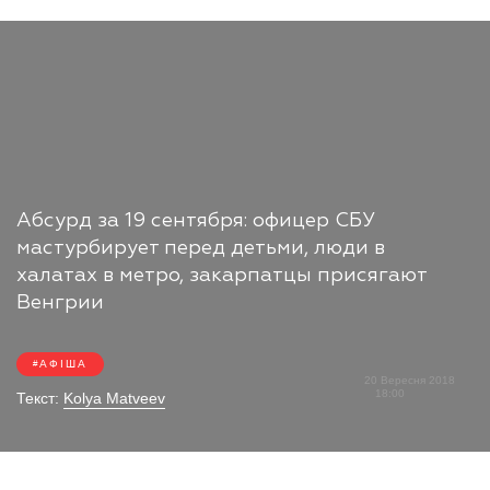
Абсурд за 19 сентября: офицер СБУ
мастурбирует перед детьми, люди в
халатах в метро, закарпатцы присягают
Венгрии
АФІША
20 Вересня 2018
18:00
Текст:
Kolya Matveev