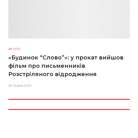
КІНО
«Будинок “Слово”»: у прокат вийшов
фільм про письменників
Розстріляного відродження
09 Травня 2024