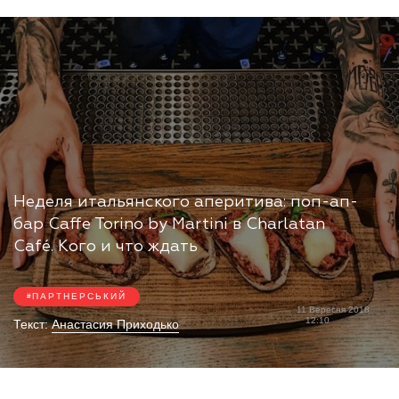
Неделя итальянского аперитива: поп-ап-
бар Caffe Torino by Martini в Charlatan
Café. Кого и что ждать
ПАРТНЕРСЬКИЙ
11 Вересня 2018
12:10
Текст:
Анастасия Приходько