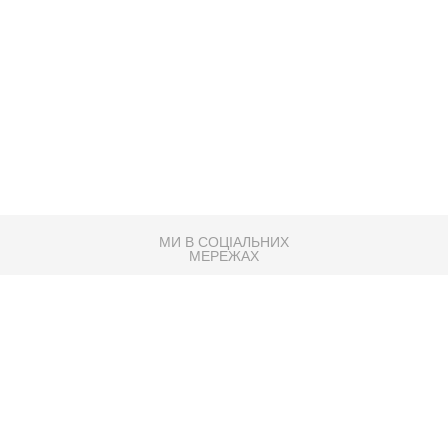
МИ В СОЦІАЛЬНИХ
МЕРЕЖАХ
83K
Розробка сайту
Партнер по SEO