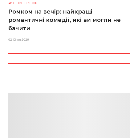
BE IN TREND
Ромком на вечір: найкращі
романтичні комедії, які ви могли не
бачити
02 Січня 2026