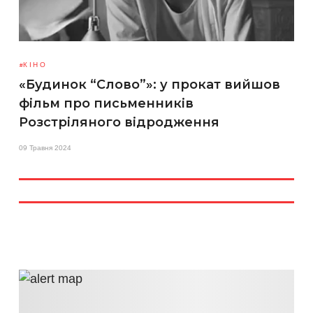
КІНО
«Будинок “Слово”»: у прокат вийшов
фільм про письменників
Розстріляного відродження
09 Травня 2024