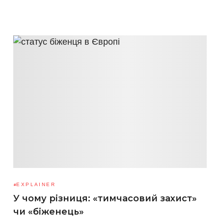
EXPLAINER
У чому різниця: «тимчасовий захист»
чи «біженець»