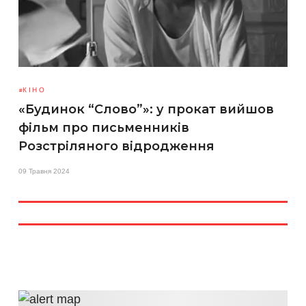
КІНО
«Будинок “Слово”»: у прокат вийшов
фільм про письменників
Розстріляного відродження
09 Травня 2024