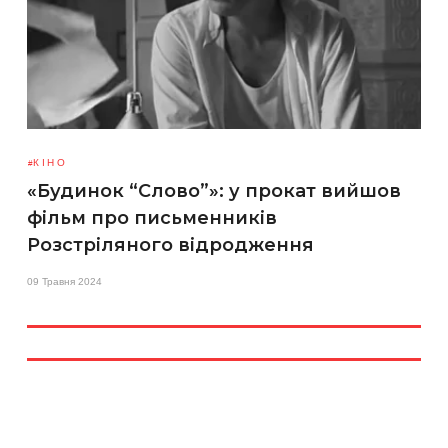
КІНО
«Будинок “Слово”»: у прокат вийшов
фільм про письменників
Розстріляного відродження
09 Травня 2024