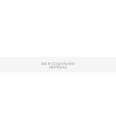
МИ В СОЦІАЛЬНИХ
МЕРЕЖАХ
83K
Розробка сайту
Партнер по SEO