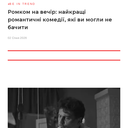
BE IN TREND
Ромком на вечір: найкращі
романтичні комедії, які ви могли не
бачити
02 Січня 2026