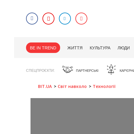
BE IN TREND
ЖИТТЯ
КУЛЬТУРА
ЛЮДИ
СПЕЦПРОЄКТИ
ПАРТНЕРСЬКІ
КАР'ЄРН
BIT.UA
Світ навколо
Технології