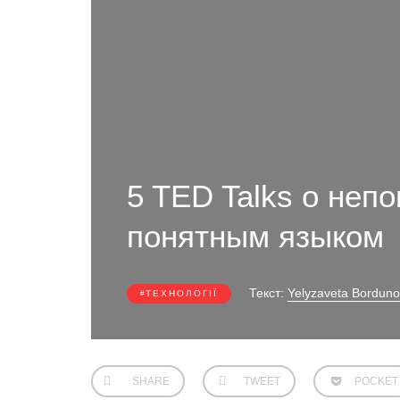
5 TED Talks о неп
понятным языком
Текст:
Yelyzaveta Bordun
ТЕХНОЛОГІЇ
SHARE
TWEET
POCKET