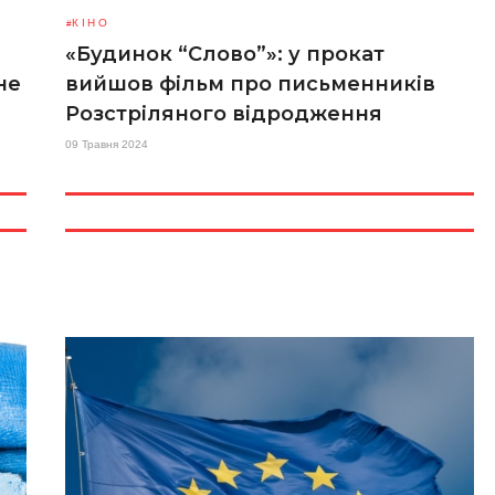
КІНО
«Будинок “Слово”»: у прокат
не
вийшов фільм про письменників
Розстріляного відродження
09 Травня 2024