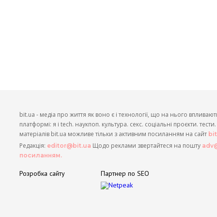
bit.ua - медіа про життя як воно є і технології, що на нього впливают
платформі: я і tech. наукпоп. культура. секс. соціальні проєкти. тест
матеріалів bit.ua можливе тільки з активним посиланням на сайт
bi
Редакція:
Щодо реклами звертайтеся на пошту
editor@bit.ua
adv@
посиланням.
Розробка сайту
Партнер по SEO