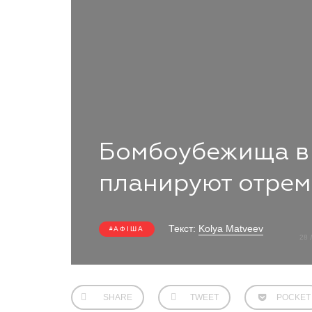
Бомбоубежища в 
планируют отрем
Текст:
Kolya Matveev
АФІША
28 
SHARE
TWEET
POCKET