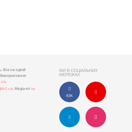
ь. Все на одній
МИ В СОЦІАЛЬНИХ
МЕРЕЖАХ
и. Використання
.
t.ua
. Медіа-кіт
bit.ua
за
83K