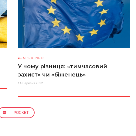
EXPLAINER
У чому різниця: «тимчасовий
захист» чи «біженець»
14 Березня 2022
POCKET