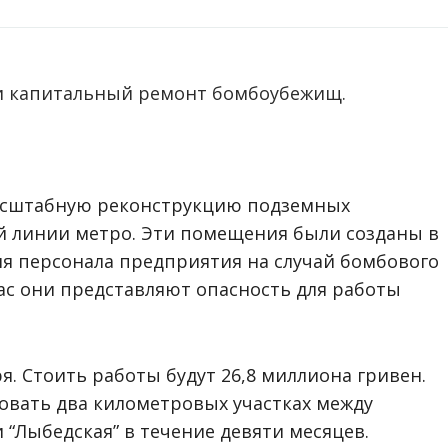
и капитальный ремонт бомбоубежищ.
сштабную реконструкцию подземных
 линии метро. Эти помещения были созданы в
ля персонала предприятия на случай бомбового
час они представляют опасность для работы
я. Стоить работы будут 26,8 миллиона гривен.
овать два километровых участках между
 “Лыбедская” в течение девяти месяцев.