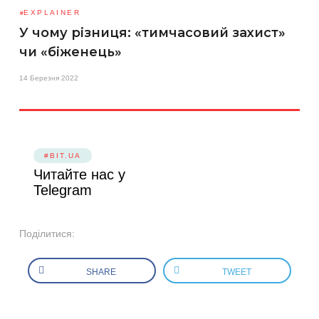
EXPLAINER
У чому різниця: «тимчасовий захист»
чи «біженець»
14 Березня 2022
#BIT.UA
Читайте нас у
Telegram
Поділитися:
SHARE
TWEET