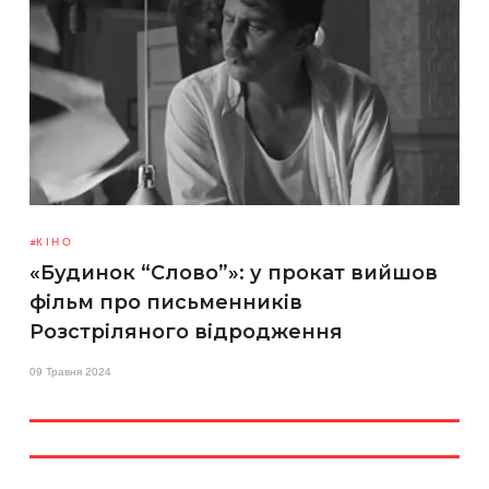
КІНО
«Будинок “Слово”»: у прокат вийшов
фільм про письменників
Розстріляного відродження
09 Травня 2024