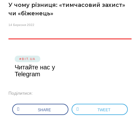
У чому різниця: «тимчасовий захист»
чи «біженець»
14 Березня 2022
#BIT.UA
Читайте нас у
Telegram
Поділитися:
SHARE
TWEET