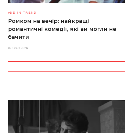
BE IN TREND
Ромком на вечір: найкращі
романтичні комедії, які ви могли не
бачити
02 Січня 2026