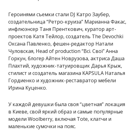
Героинями съемки стали DJ Катро Заубер,
создательница “Ретро-круиза” Марианна Факас,
инфлюэнсер Таня Пренткович, куратор арт-
проектов Катя Тейлор, создатель The Devochki
Оксана Павленко, фешен-редактор Натали
Чуловская, Head of production “Всі. Свої” Анна
Горкун, блогер Айтен Новрузова, актриса Даша
Плахтий, художник-татуировщик Дарья Крыж,
стилист и создатель магазина KAPSULA Наталья
Гордиенко и художник-реставратор мебели
Ирина Куценко.
У каждой девушки была своя “цветная” локация
в Киеве, свой яркий образ и самые популярные
модели Woolberry, включая Tote, клатчи и
маленькие сумочки на пояс.