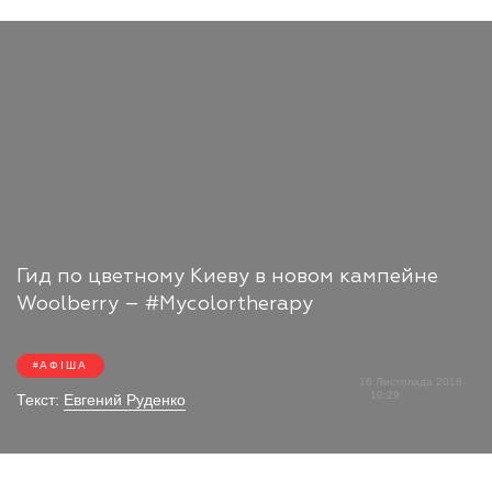
Гид по цветному Киеву в новом кампейне
Woolberry – #Mycolortherapy
АФІША
16 Листопада 2018
10:29
Текст:
Евгений Руденко