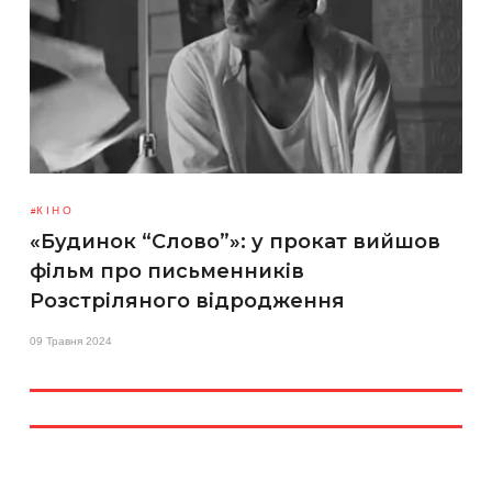
КІНО
«Будинок “Слово”»: у прокат вийшов
фільм про письменників
Розстріляного відродження
09 Травня 2024