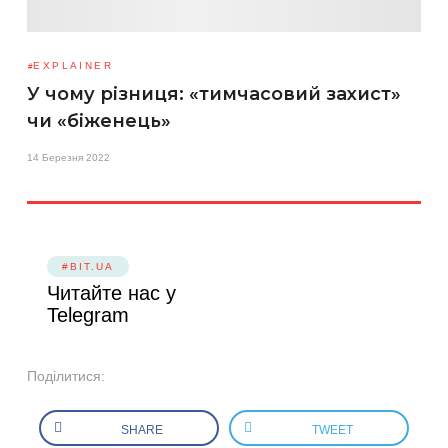
EXPLAINER
У чому різниця: «тимчасовий захист»
чи «біженець»
14 Березня 2022
#BIT.UA
Читайте нас у
Telegram
Поділитися:
SHARE
TWEET