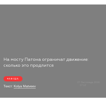
На мосту Патона ограничат движение:
сколько это продлится
АФІША
27 Листопада 2018
17:12
Текст:
Kolya Matveev