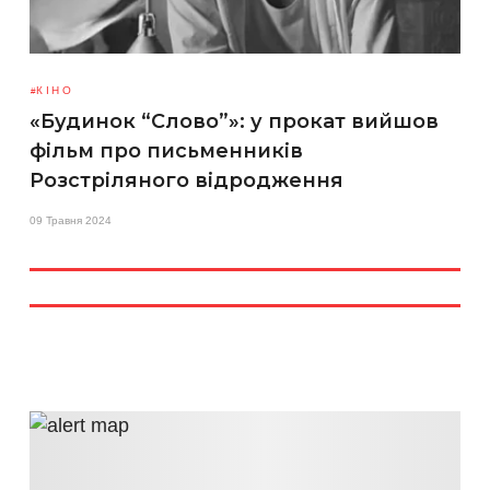
КІНО
«Будинок “Слово”»: у прокат вийшов
фільм про письменників
Розстріляного відродження
09 Травня 2024