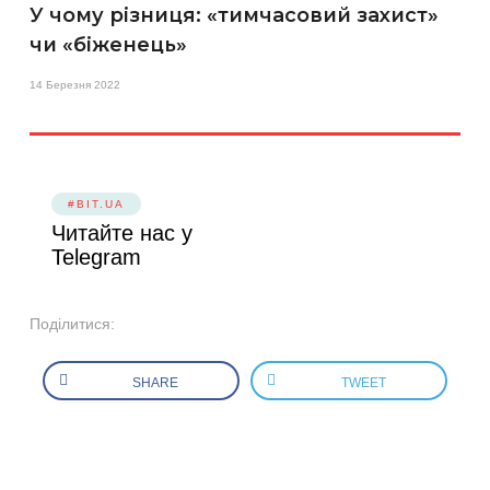
У чому різниця: «тимчасовий захист»
чи «біженець»
14 Березня 2022
#BIT.UA
Читайте нас у
Telegram
Поділитися:
SHARE
TWEET