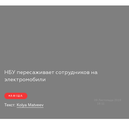
НБУ пересаживает сотрудников на
электромобили
АФІША
09 Листопада 2018
18:11
Текст:
Kolya Matveev