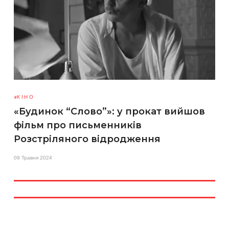
КІНО
«Будинок “Слово”»: у прокат вийшов
фільм про письменників
Розстріляного відродження
09 Травня 2024