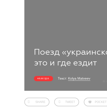
Поезд «украинск
это и где ездит
Текст:
Kolya Matveev
АФІША
21 
SHARE
TWEET
POCKET