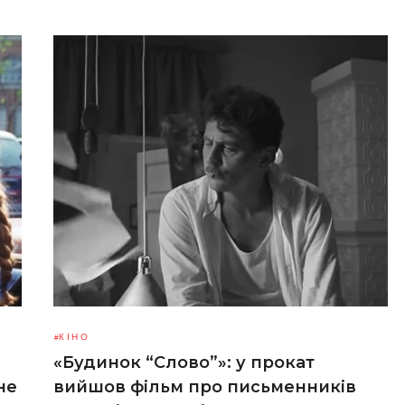
КІНО
«Будинок “Слово”»: у прокат
не
вийшов фільм про письменників