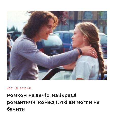
BE IN TREND
Ромком на вечір: найкращі
романтичні комедії, які ви могли не
бачити