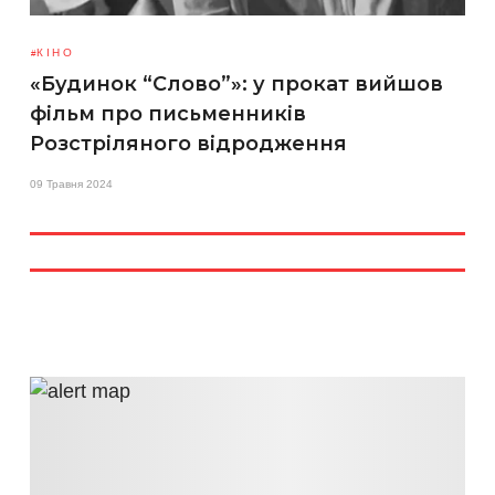
КІНО
«Будинок “Слово”»: у прокат вийшов
фільм про письменників
Розстріляного відродження
09 Травня 2024