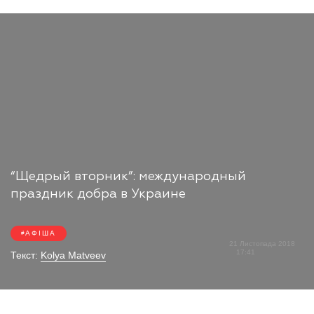
“Щедрый вторник”: международный
праздник добра в Украине
АФІША
21 Листопада 2018
17:41
Текст:
Kolya Matveev