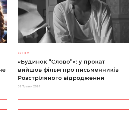
КІНО
«Будинок “Слово”»: у прокат
не
вийшов фільм про письменників
Розстріляного відродження
09 Травня 2024