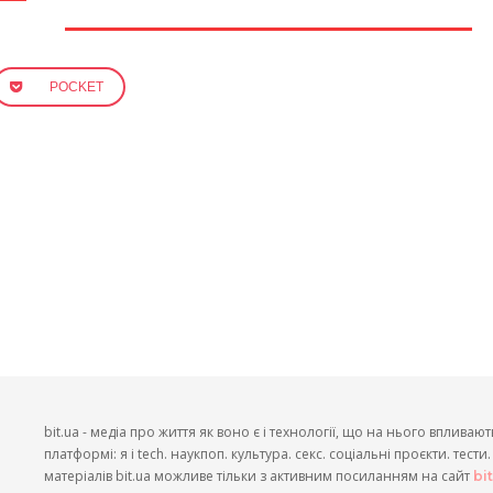
POCKET
bit.ua - медіа про життя як воно є і технології, що на нього впливают
платформі: я і tech. наукпоп. культура. секс. соціальні проєкти. тест
матеріалів bit.ua можливе тільки з активним посиланням на сайт
bi