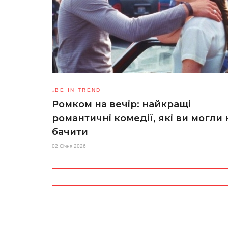
BE IN TREND
Ромком на вечір: найкращі
романтичні комедії, які ви могли 
бачити
02 Січня 2026