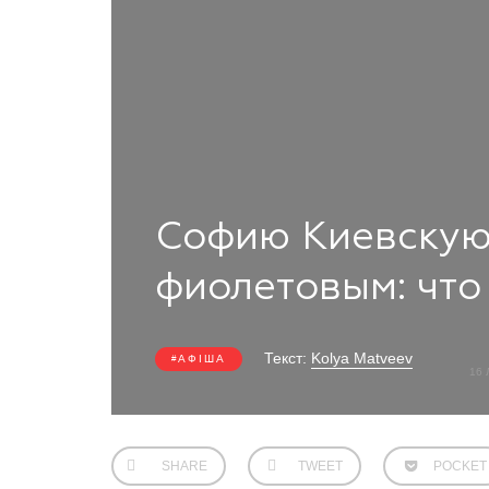
Софию Киевскую
фиолетовым: что
Текст:
Kolya Matveev
АФІША
16 
SHARE
TWEET
POCKET