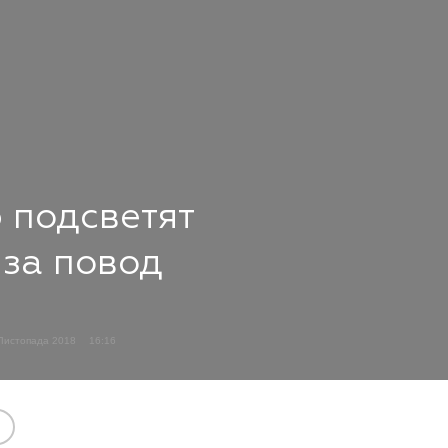
 подсветят
 за повод
Листопада 2018
16:16