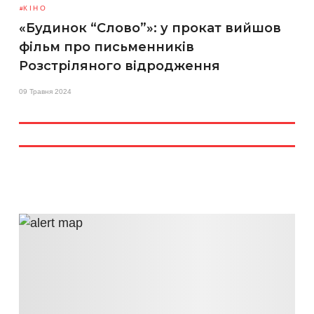
КІНО
«Будинок “Слово”»: у прокат вийшов
фільм про письменників
Розстріляного відродження
09 Травня 2024