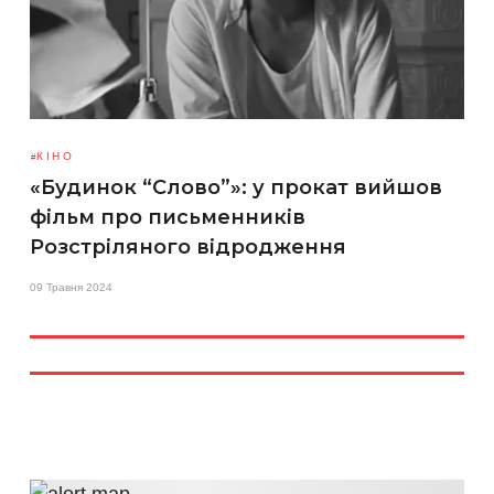
КІНО
«Будинок “Слово”»: у прокат вийшов
фільм про письменників
Розстріляного відродження
09 Травня 2024