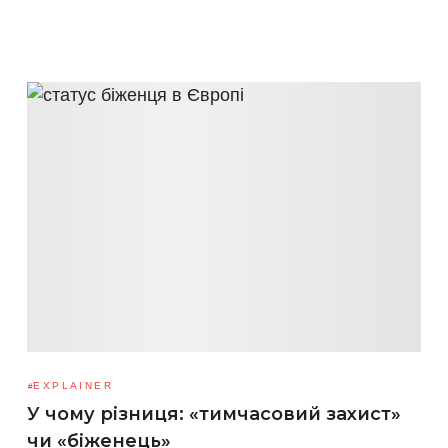
EXPLAINER
У чому різниця: «тимчасовий захист»
чи «біженець»