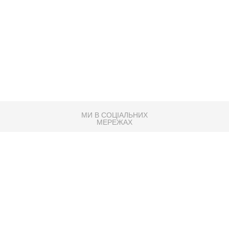
МИ В СОЦІАЛЬНИХ
МЕРЕЖАХ
83K
Розробка сайту
Партнер по SEO