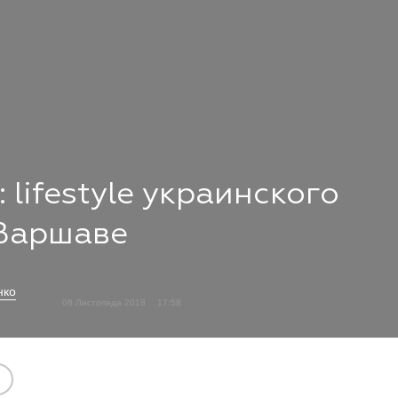
 lifestyle украинского
 Варшаве
нко
08 Листопада 2018
17:58