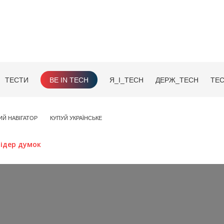
ТЕСТИ
BE IN TECH
Я_І_TECH
ДЕРЖ_TECH
TEC
ИЙ НАВІГАТОР
КУПУЙ УКРАЇНСЬКЕ
лідер думок