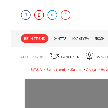
BE IN TREND
ЖИТТЯ
КУЛЬТУРА
ЛЮДИ
СПЕЦПРОЄКТИ
ПАРТНЕРСЬКІ
КАР'ЄРН
BIT.UA
Be in trend
Життя
Люди
Не 