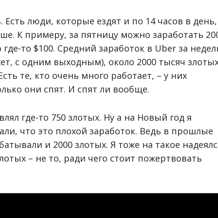
. Есть люди, которые ездят и по 14 часов в день,
ше. К примеру, за пятницу можно заработать 20
то где-то $100. Средний заработок в Uber за неде
жет, с одним выходным), около 2000 тысяч злоты
сть те, кто очень много работает, – у них
олько они спят. И спят ли вообще.
ял где-то 750 злотых. Ну а на Новый год я
вали, что это плохой заработок. Ведь в прошлые
атывали и 2000 злотых. Я тоже на такое надеялс
отых – не то, ради чего стоит пожертвовать