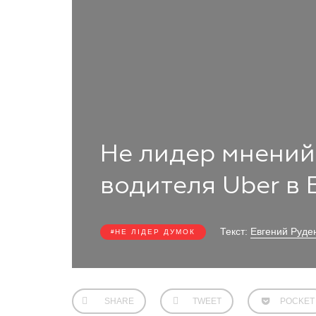
Не лидер мнений:
водителя Uber в
Текст:
Евгений Руде
НЕ ЛІДЕР ДУМОК
SHARE
TWEET
POCKET