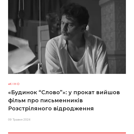
КІНО
«Будинок “Слово”»: у прокат вийшов
фільм про письменників
Розстріляного відродження
09 Травня 2024