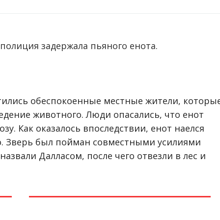
полиция задержала пьяного енота.
ились обеспокоенные местные жители, которы
дение животного. Люди опасались, что енот
зу. Как оказалось впоследствии, енот наелся
го. Зверь был пойман совместными усилиями
азвали Далласом, после чего отвезли в лес и