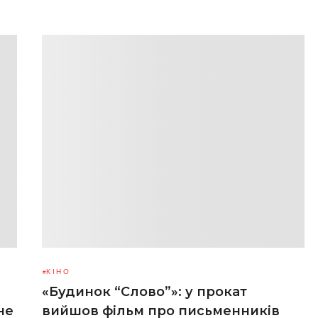
КІНО
«Будинок “Слово”»: у прокат
не
вийшов фільм про письменників