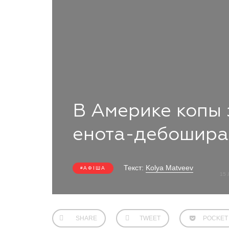
В Америке копы
енота-дебошира
Текст:
Kolya Matveev
АФІША
15 
SHARE
TWEET
POCKET