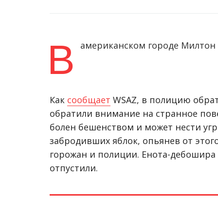
В
американском городе Милтон 
Как
сообщает
WSAZ, в полицию обрат
обратили внимание на странное пове
болен бешенством и может нести угро
забродивших яблок, опьянев от это
горожан и полиции. Енота-дебошира н
отпустили.