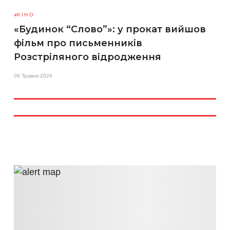
КІНО
«Будинок “Слово”»: у прокат вийшов
фільм про письменників
Розстріляного відродження
09 Травня 2024