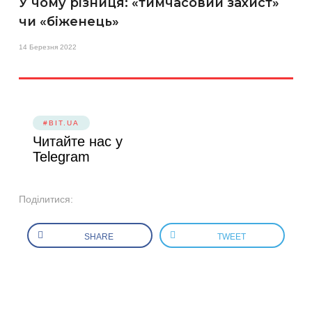
У чому різниця: «тимчасовий захист»
чи «біженець»
14 Березня 2022
#BIT.UA
Читайте нас у
Telegram
Поділитися:
SHARE
TWEET