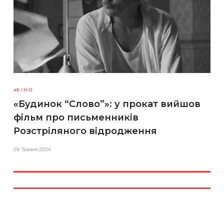
КІНО
«Будинок “Слово”»: у прокат вийшов
фільм про письменників
Розстріляного відродження
09 Травня 2024