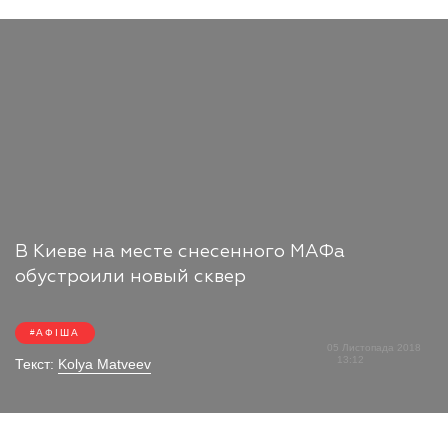
В Киеве на месте снесенного МАФа
обустроили новый сквер
АФІША
05 Листопада 2018
13:12
Текст:
Kolya Matveev