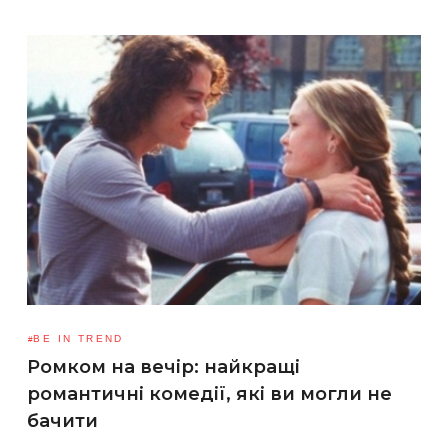
BE IN TREND
Ромком на вечір: найкращі
романтичні комедії, які ви могли не
бачити