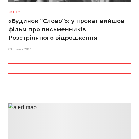
КІНО
«Будинок “Слово”»: у прокат вийшов
фільм про письменників
Розстріляного відродження
09 Травня 2024